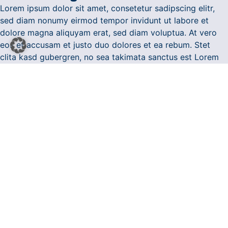
Lorem ipsum dolor sit amet, consetetur sadipscing elitr,
sed diam nonumy eirmod tempor invidunt ut labore et
dolore magna aliquyam erat, sed diam voluptua. At vero
eos et accusam et justo duo dolores et ea rebum. Stet
clita kasd gubergren, no sea takimata sanctus est Lorem
ipsum dolor sit amet. Lorem ipsum dolor sit amet,
consetetur sadipscing elitr, sed diam nonumy eirmod
tempor invidunt ut labore et dolore
Zu den Verordnungen