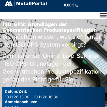
0,00
€
ISO GPS: Grundlagen der
Geometrischen Produktspezifikation
Sie möchten wissen, was sich hinter
dem ISO GPS System verbirgt?
Dann ist unser Online-Live-Seminar
“ISO GPS: Grundlagen der
Geometrischen Produktspezifikation”
genau das Richtige für Sie!
Datum/Zeit:
10.11.26 13:00 – 10.11.26 16:30
Anmeldeschluss: