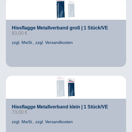
Hissflagge Metallverband groß | 1 Stück/VE
83,00
€
zzgl. MwSt.
, zzgl. Versandkosten
Hissflagge Metallverband klein | 1 Stück/VE
73,00
€
zzgl. MwSt.
, zzgl. Versandkosten