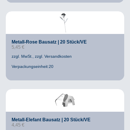
Metall-Rose Bausatz | 20 Stück/VE
5,45
€
zzgl. MwSt.
, zzgl. Versandkosten
Verpackungseinheit:20
Metall-Elefant Bausatz | 20 Stück/VE
4,45
€