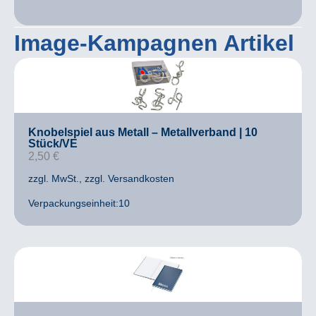
Image-Kampagnen Artikel
Knobelspiel aus Metall – Metallverband | 10
Stück/VE
2,50
€
zzgl. MwSt.
, zzgl. Versandkosten
Verpackungseinheit:10