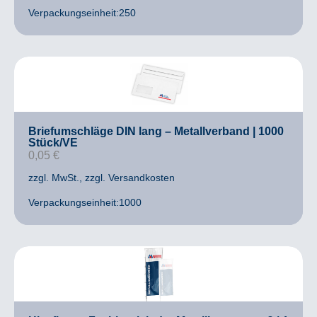
Verpackungseinheit:250
Briefumschläge DIN lang – Metallverband | 1000
Stück/VE
0,05
€
zzgl. MwSt.
, zzgl. Versandkosten
Verpackungseinheit:1000