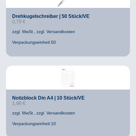
Drehkugelschreiber | 50 Stück/VE
0,79
€
zzgl. MwSt.
, zzgl. Versandkosten
Verpackungseinheit:50
Notizblock Din A4 | 10 Stück/VE
1,98
€
zzgl. MwSt.
, zzgl. Versandkosten
Verpackungseinheit:10