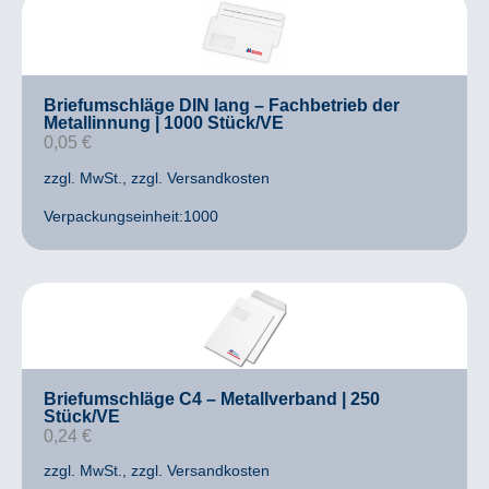
Briefumschläge DIN lang – Fachbetrieb der
Metallinnung | 1000 Stück/VE
0,05
€
zzgl. MwSt.
, zzgl. Versandkosten
Verpackungseinheit:1000
Briefumschläge C4 – Metallverband | 250
Stück/VE
0,24
€
zzgl. MwSt.
, zzgl. Versandkosten