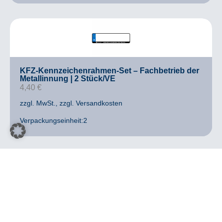
KFZ-Kennzeichenrahmen-Set – Fachbetrieb der
Metallinnung | 2 Stück/VE
4,40
€
zzgl. MwSt.
, zzgl. Versandkosten
Verpackungseinheit:2
ANGEBOT
Sudoku-Rätselheft A6 Metallverband
“Schichtwechsel” | 1 Stück/VE
2,99
€
2,09
€