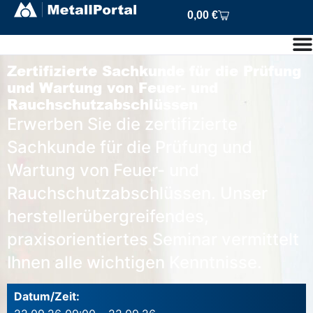
0,00
€
Zertifizierte Sachkunde für die Prüfung
und Wartung von Feuer- und
Rauchschutzabschlüssen
Erwerben Sie die zertifizierte
Sachkunde für die Prüfung und
Wartung von Feuer- und
Rauchschutzabschlüssen. Unser
herstellerübergreifendes,
praxisorientiertes Seminar vermittelt
Ihnen alle wichtigen Kenntnisse.
Datum/Zeit: