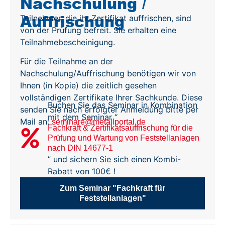
Nachschulung /
Auffrischung
Teilnehmer, die ihr Zertifikat auffrischen, sind
von der Prüfung befreit. Sie erhalten eine
Teilnahmebescheinigung.
Für die Teilnahme an der
Nachschulung/Auffrischung benötigen wir von
Ihnen (in Kopie) die zeitlich gesehen
vollständigen Zertifikate Ihrer Sachkunde. Diese
Buchen Sie das Seminar in Kombination
senden Sie nach erfolgter Anmeldung bitte per
mit dem Seminar
“
Mail an:
seminare@metallportal.de
Fachkraft & Zertifikatsauffrischung für die
Prüfung und Wartung von Feststellanlagen
nach DIN 14677-1
”
und sichern Sie sich einen Kombi-
Rabatt von 100€ !
Zum Seminar "Fachkraft für
Feststellanlagen"