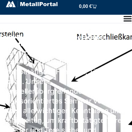
0,00
€
Zertifizierte Sachkunde für die Prüfung
und Wartung von kraftbetätigten
Fenstern, Türen und Toren
Zertifizierte Sachkunde für die
Prüfung und Wartung von
kraftbetätigten Fenstern, Türen und
Toren. Unser
herstellerübergreifendes,
praxisorientiertes Seminar vermittelt
Ihnen alle wichtigen Kenntnisse und
Fähigkeiten, um kraftbetätigte Türen,
Fenster und Tore sicher und