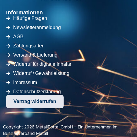
Informationen
Häufige Fragen
Newsletteranmeldung
AGB
Zahlungsarten
Versand & Lieferung
Widerruf für digitale Inhalte
Widerruf / Gewährleistung
Impressum
Datenschutzerklärung
Vertrag widerrufen
Copyright 2026 MetallPortal GmbH – Ein Unternehmen im
Bundesverband Metall