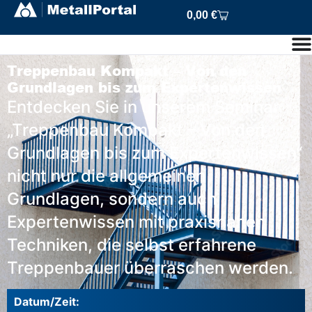
0,00
€
Treppenbau Kompakt – Von den
Grundlagen bis zum Expertenwissen
Entdecken Sie in unserem Seminar
„Treppenbau Kompakt – Von den
Grundlagen bis zum Expertenwissen“
nicht nur die allgemeinen
Grundlagen, sondern auch
Expertenwissen mit praxisnahen
Techniken, die selbst erfahrene
Treppenbauer überraschen werden.
Datum/Zeit: