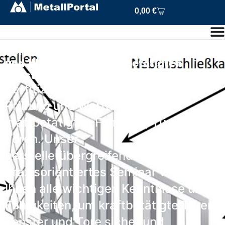
0,00
€
Zertifizierte Sachkunde für die Prüfung
und Wartung von kraftbetätigten
Fenstern, Türen und Toren
Zertifizierte Sachkunde für die
Prüfung und Wartung von
kraftbetätigten Fenstern, Türen und
Toren. Unser
herstellerübergreifendes,
praxisorientiertes Seminar vermittelt
Ihnen alle wichtigen Kenntnisse und
Fähigkeiten, um kraftbetätigte Türen,
Fenster und Tore sicher und