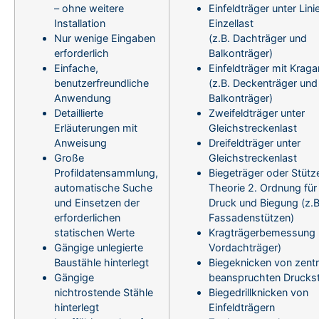
– ohne weitere
Einfeldträger unter Lini
Installation
Einzellast
Nur wenige Eingaben
(z.B. Dachträger und
erforderlich
Balkonträger)
Einfache,
Einfeldträger mit Krag
benutzerfreundliche
(z.B. Deckenträger und
Anwendung
Balkonträger)
Detaillierte
Zweifeldträger unter
Erläuterungen mit
Gleichstreckenlast
Anweisung
Dreifeldträger unter
Große
Gleichstreckenlast
Profildatensammlung,
Biegeträger oder Stütz
automatische Suche
Theorie 2. Ordnung für
und Einsetzen der
Druck und Biegung (z.B
erforderlichen
Fassadenstützen)
statischen Werte
Kragträgerbemessung (
Gängige unlegierte
Vordachträger)
Baustähle hinterlegt
Biegeknicken von zentr
Gängige
beanspruchten Drucks
nichtrostende Stähle
Biegedrillknicken von
hinterlegt
Einfeldträgern