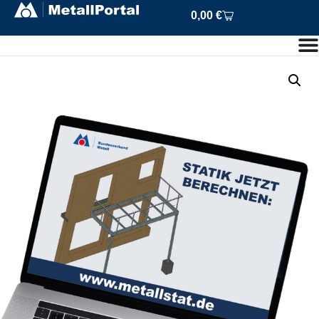
0,00
€