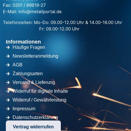
Fax: 0201 / 89619-27
E-Mail: info@metallportal.de
Telefonzeiten: Mo-Do: 09.00-12.00 Uhr & 14.00-16.00 Uhr
Fr: 09.00-12.00 Uhr
Informationen
Häufige Fragen
Newsletteranmeldung
AGB
Zahlungsarten
Versand & Lieferung
Widerruf für digitale Inhalte
Widerruf / Gewährleistung
Impressum
Datenschutzerklärung
Vertrag widerrufen