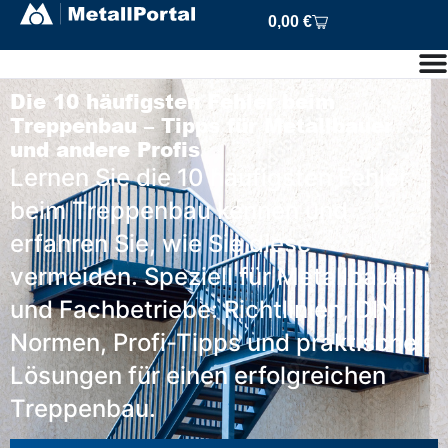
0,00
€
Die 10 häufigsten Fehler beim
Treppenbau – Tipps für Metallbauer
und andere Profis
Lernen Sie die 10 häufigsten Fehler
beim Treppenbau kennen und
erfahren Sie, wie Sie diese
vermeiden. Speziell für Metallbauer
und Fachbetriebe: Richtlinien, DIN-
Normen, Profi-Tipps und praktische
Lösungen für einen erfolgreichen
Treppenbau.