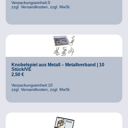
Verpackungseinheit:5
zzgl. Versandkosten, zzgl. MwSt.
Knobelspiel aus Metall – Metallverband | 10
Stück/VE
2,50
€
Verpackungseinheit:10
zzgl. Versandkosten, zzgl. MwSt.