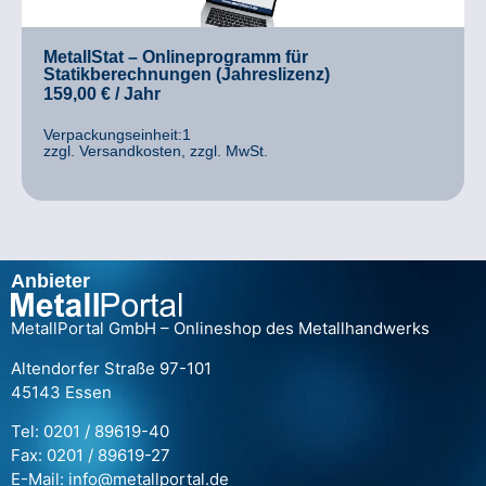
MetallStat – Onlineprogramm für
Statikberechnungen (Jahreslizenz)
159,00
€
/ Jahr
Verpackungseinheit:1
zzgl. Versandkosten, zzgl. MwSt.
Anbieter
MetallPortal GmbH – Onlineshop des Metallhandwerks
Altendorfer Straße 97-101
45143 Essen
Tel: 0201 / 89619-40
Fax: 0201 / 89619-27
E-Mail: info@metallportal.de