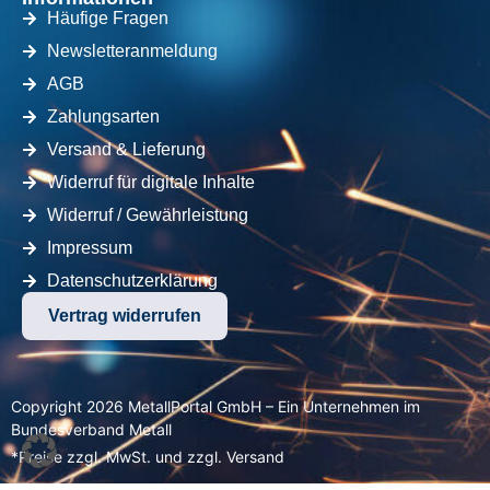
Häufige Fragen
Newsletteranmeldung
AGB
Zahlungsarten
Versand & Lieferung
Widerruf für digitale Inhalte
Widerruf / Gewährleistung
Impressum
Datenschutzerklärung
Vertrag widerrufen
Copyright 2026 MetallPortal GmbH – Ein Unternehmen im
Bundesverband Metall
*Preise zzgl. MwSt. und zzgl. Versand