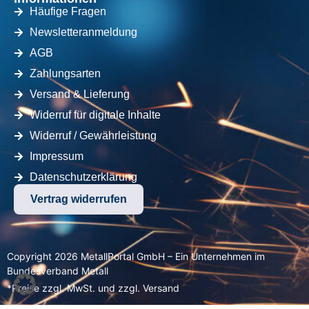
Häufige Fragen
Newsletteranmeldung
AGB
Zahlungsarten
Versand & Lieferung
Widerruf für digitale Inhalte
Widerruf / Gewährleistung
Impressum
Datenschutzerklärung
Vertrag widerrufen
Copyright 2026 MetallPortal GmbH – Ein Unternehmen im
Bundesverband Metall
*Preise zzgl. MwSt. und zzgl. Versand