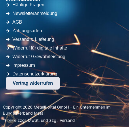
Häufige Fragen
Newsletteranmeldung
AGB
Zahlungsarten
Versand & Lieferung
Widerruf für digitale Inhalte
Widerruf / Gewährleistung
Impressum
Datenschutzerklärung
Vertrag widerrufen
Copyright 2026 MetallPortal GmbH – Ein Unternehmen im
Bundesverband Metall
*Preise zzgl. MwSt. und zzgl. Versand