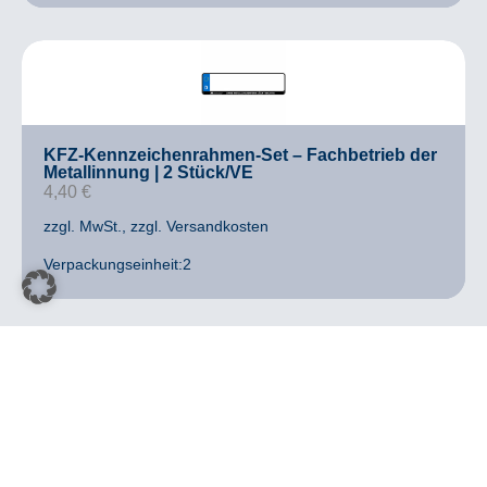
KFZ-Kennzeichenrahmen-Set – Fachbetrieb der
Metallinnung | 2 Stück/VE
4,40
€
zzgl. MwSt.
, zzgl. Versandkosten
Verpackungseinheit:2
ANGEBOT
Sudoku-Rätselheft A6 Metallverband
“Schichtwechsel” | 1 Stück/VE
2,99
€
2,09
€