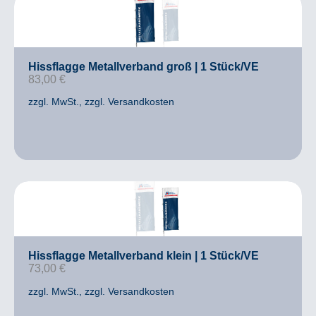
Hissflagge Metallverband groß | 1 Stück/VE
83,00
€
zzgl. MwSt.
, zzgl. Versandkosten
Hissflagge Metallverband klein | 1 Stück/VE
73,00
€
zzgl. MwSt.
, zzgl. Versandkosten