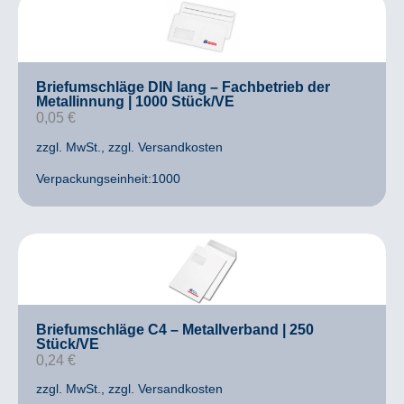
Briefumschläge DIN lang – Fachbetrieb der
Metallinnung | 1000 Stück/VE
0,05
€
zzgl. MwSt.
, zzgl. Versandkosten
Verpackungseinheit:1000
Briefumschläge C4 – Metallverband | 250
Stück/VE
0,24
€
zzgl. MwSt.
, zzgl. Versandkosten