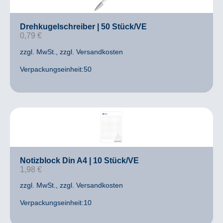
Drehkugelschreiber | 50 Stück/VE
0,79
€
zzgl. MwSt.
, zzgl. Versandkosten
Verpackungseinheit:50
Notizblock Din A4 | 10 Stück/VE
1,98
€
zzgl. MwSt.
, zzgl. Versandkosten
Verpackungseinheit:10