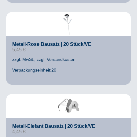
Metall-Rose Bausatz | 20 Stück/VE
5,45
€
zzgl. MwSt.
, zzgl. Versandkosten
Verpackungseinheit:20
Metall-Elefant Bausatz | 20 Stück/VE
4,45
€