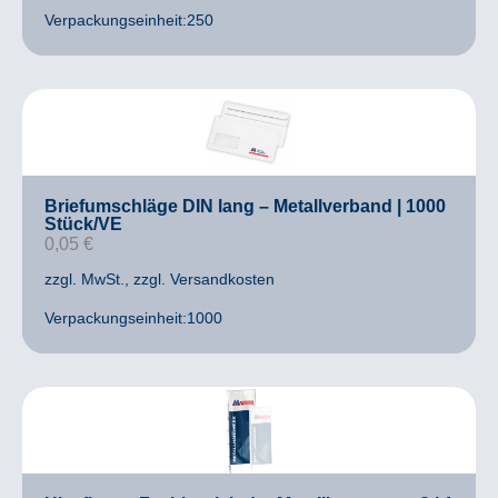
Verpackungseinheit:250
Briefumschläge DIN lang – Metallverband | 1000
Stück/VE
0,05
€
zzgl. MwSt.
, zzgl. Versandkosten
Verpackungseinheit:1000