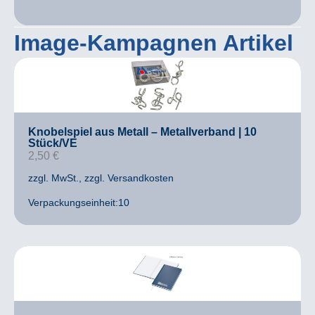
Image-Kampagnen Artikel
Knobelspiel aus Metall – Metallverband | 10
Stück/VE
2,50
€
zzgl. MwSt.
, zzgl. Versandkosten
Verpackungseinheit:10