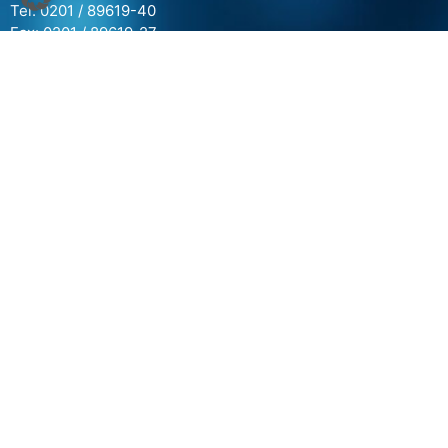
Tel: 0201 / 89619-40
Fax: 0201 / 89619-27
E-Mail: info@metallportal.de
Telefonzeiten: Mo-Do: 09.00-12.00 Uhr & 14.00-16.00 Uhr
Fr: 09.00-12.00 Uhr
Informationen
Häufige Fragen
Newsletteranmeldung
AGB
Zahlungsarten
Versand & Lieferung
Widerruf für digitale Inhalte
Widerruf / Gewährleistung
Impressum
Datenschutzerklärung