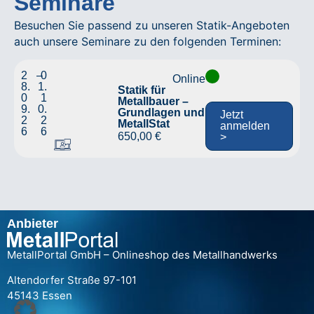
Seminare
Besuchen Sie passend zu unseren Statik-Angeboten
auch unsere Seminare zu den folgenden Terminen:
2
–
0
Online
8.
1.
Statik für
0
1
Metallbauer –
9.
0.
Grundlagen und
Jetzt
2
2
MetallStat
anmelden
6
6
650,00
€
>
Anbieter
MetallPortal GmbH – Onlineshop des Metallhandwerks
Altendorfer Straße 97-101
45143 Essen