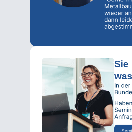
Metallbau
wieder an
dann leid
abgestimm
Sie
was
In der
Bunde
Haben 
Semina
Anfrag
Semi