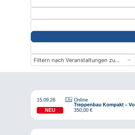
10
results
available
15.09.26
Online
Treppenbau Kompakt – Vo
NEU
350,00
€