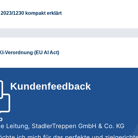
023/1230 kompakt erklärt
KI-Verordnung (EU AI Act)
Kundenfeedback
p
e Leitung, StadlerTreppen GmbH & Co. KG
chte ich mich für das perfekte und zielgerichte