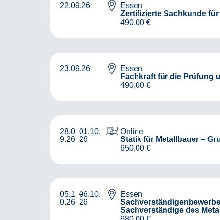
22.09.26
Essen
Zertifizierte Sachkunde f
490,00
€
23.09.26
Essen
Fachkraft für die Prüfung
490,00
€
28.0
01.10.
–
Online
9.26
26
Statik für Metallbauer – G
650,00
€
05.1
06.10.
–
Essen
0.26
26
Sachverständigenbewerber-
Sachverständige des Meta
680,00
€