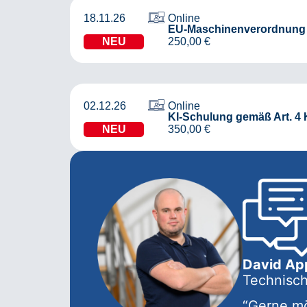
18.11.26
Online
EU-Maschinenverordnung 2
NEU
250,00
€
02.12.26
Online
KI-Schulung gemäß Art. 4 
NEU
350,00
€
David Ap
Technisch
“Gerne mö