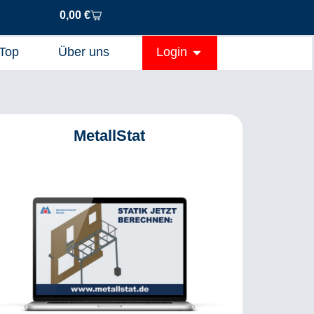
0,00
€
Top
Über uns
Login
MetallStat