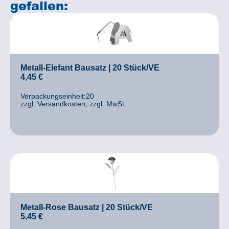
gefallen:
Metall-Elefant Bausatz | 20 Stück/VE
4,45
€
Verpackungseinheit:20
zzgl. Versandkosten, zzgl. MwSt.
Metall-Rose Bausatz | 20 Stück/VE
5,45
€