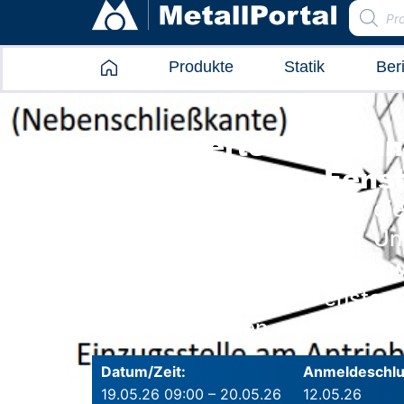
Produkte
Statik
Ber
Zertifizierte Sachku
kraftbetätigten Fens
Zertifizierte Sachkunde für d
Fenstern, Türen und Toren. Uns
Seminar vermittelt Ihnen alle
kraftbetätigte Türen, Fenster
instand zu halten.
Datum/Zeit:
Anmeldeschlu
19.05.26 09:00 – 20.05.26
12.05.26