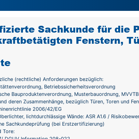
ifizierte Sachkunde für die
kraftbetätigten Fenstern, T
lte
liche (rechtliche) Anforderungen bezüglich:
stättenverordnung, Betriebssicherheitsverordnung
sche Bauproduktenverordnung, Musterbauordnung, MVVTB
nd deren Zusammenhänge, bezüglich Türen, Toren und Fen
inenrichtlinie 2006/42/EG
Oberlichter, lichtdurchlässige Wände: ASR A1.6 / Risikobew
che Sachkundeprüfung (bei Erstzertifizierung)
d Tore:
7/ DGUV Information 208-022