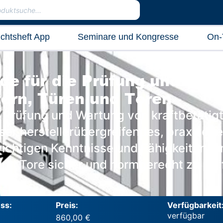
ichtsheft App
Seminare und Kongresse
On-
nde für die Prüfung und War
tern, Türen und Toren
ie Prüfung und Wartung von kraftbetätig
er herstellerübergreifendes, praxisorie
 wichtigen Kenntnisse und Fähigkeiten, 
 und Tore sicher und normgerecht zu pr
ss:
Preis:
Verfügbarkeit
860,00
€