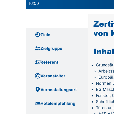
16:00
Inhalte
Zert
von 
Ziele
Zielgruppe
Inha
Referent
Grundsätz
Arbeits
Veranstalter
Europäi
Normen u
EG Masch
Veranstaltungsort
Fenster, 
Schriftli
Hotelempfehlung
Türen un
ASR A1.