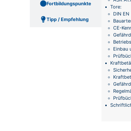
Fortbildungspunkte
Tore:
DIN EN 
Tipp / Empfehlung
Bauarte
CE-Ken
Gefährd
Betrieb
Einbau 
Prüfbüc
Kraftbet
Sicherh
Kraftbe
Gefährd
Regelmä
Prüfbüc
Schriftli