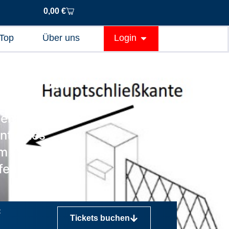
0,00
€
Top
Über uns
Login
tung von
ten
ntiertes
um
üfen und
:
Tickets buchen