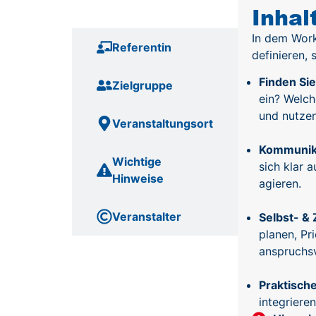
Inhalte
Inhal
In dem Work
Referentin
definieren,
Finden Sie
Zielgruppe
ein? Welch
und nutzen
Veranstaltungsort
Kommunika
Wichtige
sich klar
Hinweise
agieren.
Veranstalter
Selbst- &
planen, Pr
anspruchsv
Praktisch
integriere