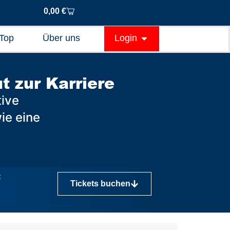
0,00
€
Top
Über uns
Login
 zur Karriere
tive
ie eine
:
Tickets buchen