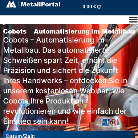
0,00
€
Cobots – Automatisierung im Metallbau
Cobots – Automatisierung im
Metallbau. Das automatisierte
Schweißen spart Zeit, erhöht die
Präzision und sichert die Zukunft
Ihres Handwerks – entdecken Sie in
unserem kostenlosen Webinar, wie
Cobots Ihre Produktion
revolutionieren und wie einfach der
Einstieg sein kann!
Datum/Zeit: