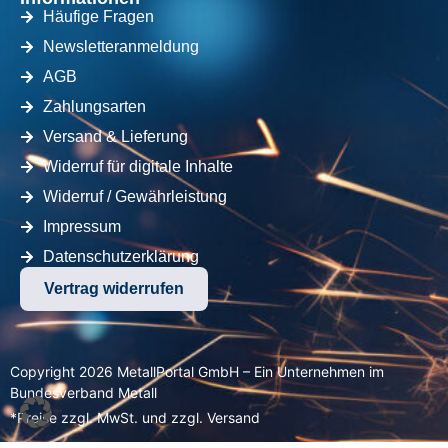
Häufige Fragen
Newsletteranmeldung
AGB
Zahlungsarten
Versand & Lieferung
Widerruf für digitale Inhalte
Widerruf / Gewährleistung
Impressum
Datenschutzerklärung
Vertrag widerrufen
Copyright 2026 MetallPortal GmbH – Ein Unternehmen im
Bundesverband Metall
*Preise zzgl. MwSt. und zzgl. Versand